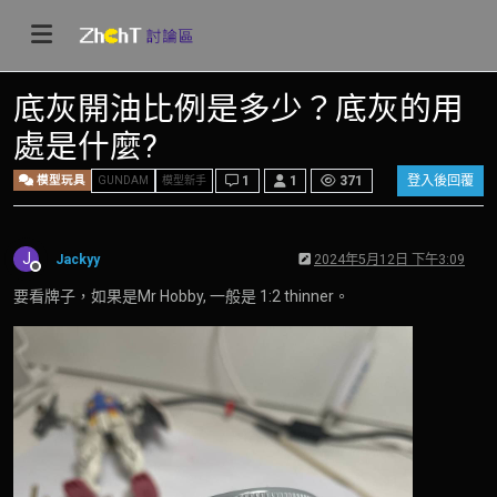
底灰開油比例是多少？底灰的用
處是什麼?
模型玩具
1
1
371
登入後回覆
GUNDAM
模型新手
J
Jackyy
2024年5月12日 下午3:09
離線
要看牌子，如果是Mr Hobby, 一般是 1:2 thinner。