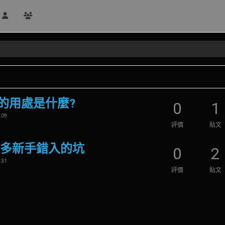
的用處是什麼?
0
1
09
評價
貼文
圾，很多新手錯入的坑
0
2
31
評價
貼文