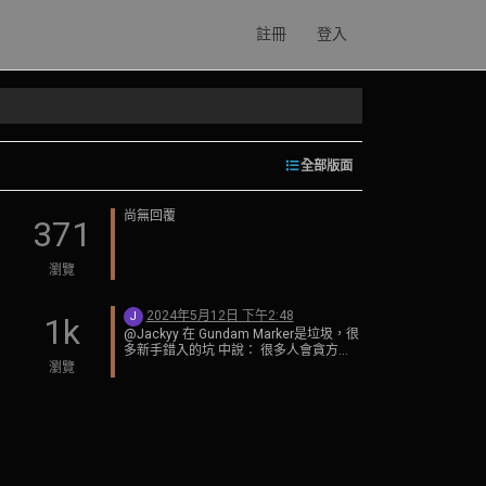
註冊
登入
全部版面
尚無回覆
371
瀏覽
2024年5月12日 下午2:48
J
1k
@Jackyy 在 Gundam Marker是垃圾，很
多新手錯入的坑 中說： 很多人會貪方
便，又想模型成品好看一些，便會錯買了
瀏覽
包裝精美的gundam marker [image:
1714860221199-photo_2024-05-05_06-
02-43.jpg] 畢竟用噴筆比人感覺麻煩，要
有氣bump, 又或者去租場噴油。然係又分
水性油、法郎油、硝基油。又要再溝
thinner, 感覺複雜麻煩。 先講講gundam
marker的幾個大問題。 首先是筆痕，會