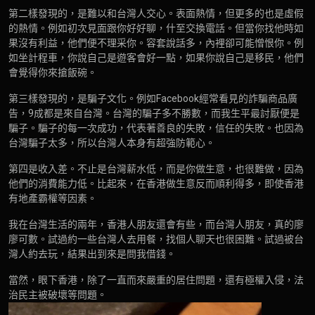
第二樣發現的，是難以和台灣人交心。表面熱情，但更多的也是虛假
的熱情。例如初次見面跟你好好聊，什至交換電話。但當你找他時如
果沒有利益，他們便不理采你。容套說話多，內裡卻可能憎恨你。例
如坐計程車，你說自己是遊客會好一點，如果你說自己是移民，他們
會覺得你來搶飯碗。
第三樣發現的，是騙子文化。例如Facebook經常看見的詐騙商品廣
告，9成都是來自台灣。台灣的騙子多不勝數，而我生平最討厭便是
騙子。騙子的每一次成功，代表著善良的失敗，信任的失敗。也因為
台灣騙子太多，所以台灣人本身有超強防範心。
第四是收入差。不止是台灣薪水低，而是你做生意，也很難做，因為
他們的消費能力低。比起來，在香港做生意反而順利得多，即使香港
有地產霸權等因素。
我在台灣生活的兩年，香港人朋友還會有些，而台灣人朋友，真的廖
廖可數。試過約一些台灣人去用餐，找個人聊天也很困難。試過被台
灣人約去玩，結果出到來是問我借錢。
當然，眼下香港，除了一直而來嚴重的居住問題，還有極權入侵，法
治民主被破壞等問題。