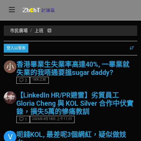
市民廣場
上班
登入以發表
香港畢業生失業率高達40%, 一畢業就
小
失業的我唔通要搵sugar daddy?
18天之前
2
【LinkedIn HR/PR避雷】劣質員工
Gloria Cheng 與 KOL Silver 合作中伏實
錄，損失5萬的慘痛教訓
2026年4月18日 上午11:01
1
呃錢KOL, 最差呢3個網紅，疑似做妓
V