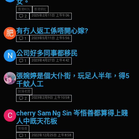
女。
香港KOL
香港網紅
2025年2月11日 上午9:06
2
有冇人返工係唔開心嫁?
肥
2023年5月11日 上午5:56
1
公司好多同事都移民
N
2023年4月27日 上午4:42
1
張婉婷是個大仆街，玩足人半年，得5
千蚊人工
刻薄老闆
2023年2月9日 上午10:58
2
cherry Sam Ng Sin 岑悟善都算得上賤
C
人中既天花板
岑悟善
2022年12月25日 上午8:58
1