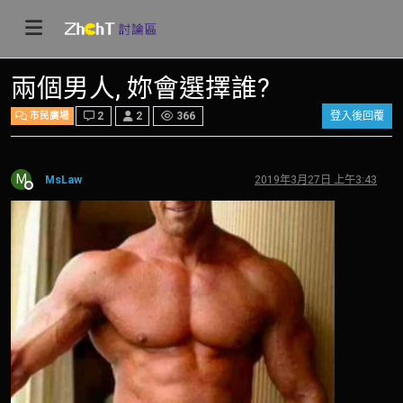
兩個男人, 妳會選擇誰?
2
2
366
登入後回覆
市民廣場
M
MsLaw
2019年3月27日 上午3:43
離線