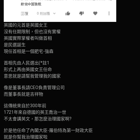
英國的元首是英國女王
沒有任期限制，但也沒有實權
英國實際掌權者叫做首相
是民選誕生
現任首相是一個肥宅-強森
首相先由人民選出(*註1
形式上再由英國女王任命
意思就是請幫我管理我的國家
像是董事長請CEO負責管理公司
而董事長就是吉祥物
這傳統來自於300年前
1721年來自德國的英王喬治一世
不太會講英文，那怎麼治理國家啊?
於是他任命了內閣大臣-羅伯特為第一財政大臣
就是你幫我治理國家啦