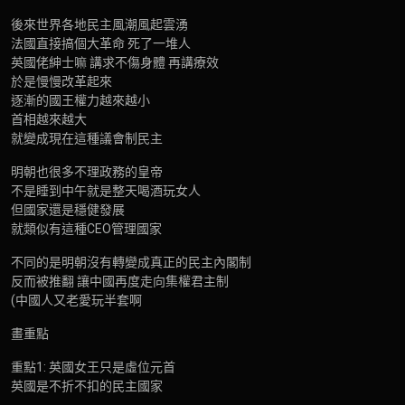
後來世界各地民主風潮風起雲湧
法國直接搞個大革命 死了一堆人
英國佬紳士嘛 講求不傷身體 再講療效
於是慢慢改革起來
逐漸的國王權力越來越小
首相越來越大
就變成現在這種議會制民主
明朝也很多不理政務的皇帝
不是睡到中午就是整天喝酒玩女人
但國家還是穩健發展
就類似有這種CEO管理國家
不同的是明朝沒有轉變成真正的民主內閣制
反而被推翻 讓中國再度走向集權君主制
(中國人又老愛玩半套啊
畫重點
重點1: 英國女王只是虛位元首
英國是不折不扣的民主國家