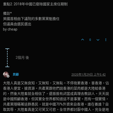
重點2: 2018年中國已廢除國家主席任期制
備註*
英國首相由下議院的多數黨黨魁擔任
但議員由選民選出
by cheap
0
2個月 後
貝爺
2020年1月29日 上午5:42
離線
大陸人真是又無良知，又無知，又無恥。不停拖累香港，害香港，佔
香港人便宜，搶資源。共產黨跟他們說香港的菜肉都是大陸給香港
的，然後大陸畜就全相信了，還振振有詞當成真理去教訓人。天天說
是中國照顧香港，但其實全世界都知道這不是事實。而有一個實情，
共產黨隱瞞著這群愚民，就是中國70%外資來自香港。誰在養誰？自
取其辱，大陸畜真是又可笑又可悲。全世界都討厭中國人，完全是地