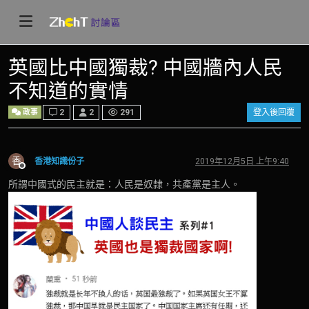
英國比中國獨裁? 中國牆內人民
不知道的實情
政事
2
2
291
登入後回覆
香
香港知識份子
2019年12月5日 上午9:40
離線
所謂中國式的民主就是：人民是奴隸，共產黨是主人。