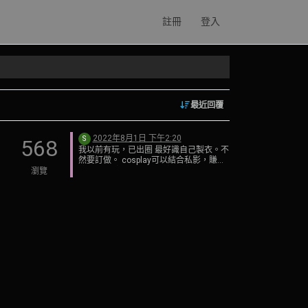
註冊
登入
最近回覆
2022年8月1日 下午2:20
S
568
我以前有玩，已出圈 最好識自己製衣。不
然要訂做。 cosplay可以結合私影，賺到
錢 也可以賣相，都賺到錢。 除左patreon,
瀏覽
可以試下去 https://dearshare.com