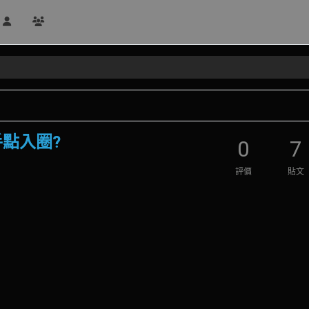
手點入圈?
0
7
評價
貼文