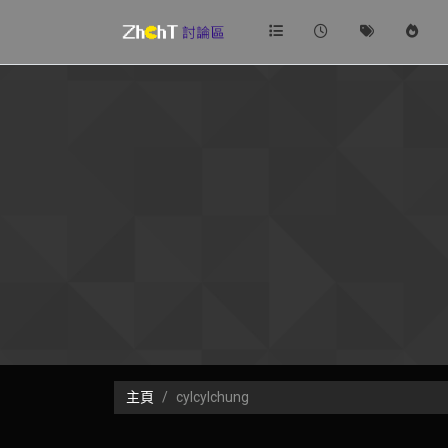
主頁
cylcylchung