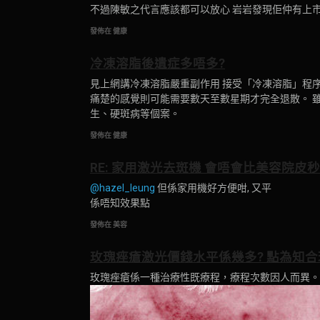
不過陳敏之代言應該都可以放心 岩岩發現佢仲有上
發佈在 健康
冷凍溶脂後遺症多唔多?
見上網講冷凍溶脂嚴重副作用 接受「冷凍溶脂」程
痛楚的感覺則可能需要數天至數星期才完全退散。 
生、硬斑病等個案。
發佈在 健康
RE: 家用激光去斑機 會唔會比美容院皮秒
@hazel_leung
但係家用機好方便咁, 又平
係唔知效果點
發佈在 美容
玫瑰痤瘡激光價錢水平係幾多? 點為知合
玫瑰痤瘡係一種治療性既療程，療程次數因人而異。