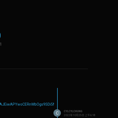
0
隨
9iaBhAJEiwAPYwoCERnWbOgs9SDi5MwpS2s6mqBo23FZFzP1m7o_7h5xv
CYLCYLCHUNG
C
2022年10月25日 上午6:18