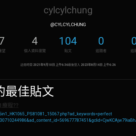
cylcylchung
@CYLCYLCHUNG
7
4
104
0
聲望
個人資料瀏覽
貼文
追隨者
追
註冊時間
2021年9月10日 上午6:36
最後登入
2023年8月14日 上午6:26
發佈的最佳貼文
1療程??
_5in1_HK1065_PS81081_15067.php?ad_keywords=perfect
=130710244986&ad_content_id=569677787451&gclid=CjwKCAjw7