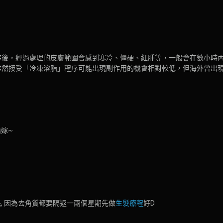
序後，經過處理的皮膚範圍會感到寒冷、僵硬、紅腫等，一般會在數小時
呢個問題有年輕化，身邊好多25歲既女仔都已經有初期問題。
雖然接受「冷凍溶脂」程序可能出現副作用的機會相對較低，但海外曾出
蚊一次起跳，當然係美容院做會比係醫院做係平好多啦~ 但係美容院做又安唔
驗都有一定既信心!
嫁~
, 因為去角質都要隔返一兩個星期先做
生髮療程
好D