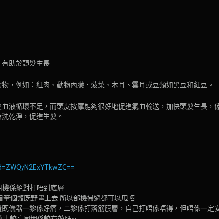
，有助於頭髮生長
食物，例如：紅肉、動物內臟、菠菜、木耳、雲耳或豆類如黑豆和紅豆。
皮血液循環不足，而頭皮按摩能夠很好地促進氣血輸送，加快頭髮生長，
脂洗乾淨，促進生髮。
shid=ZWQyN2ExYTkwZQ==
家用機係絕對打唔到底層
用眉筆個類既野畫上去 所以部機掃過都可以甩哂
咁高能量既儀器一黎係好痛，二黎係打落筋膜層，自己打唔係唔得，但唔係一定
係比較高同埋係較有效既~