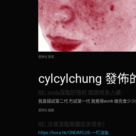
發佈在 美容
cylcylchung 
RE: onda溶脂好唔好 呢排咁多人講
我直接試第二代 冇試第一代 我覺得work 做完會少
發佈在 健康
RE: 冷凍溶脂後遺症多唔多?
https://bora.hk/ONDAPLUS-一叮溶脂