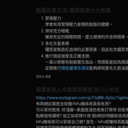
脫髮改善方法! 做到就能大大改善
管理壓力
學會有效管理壓力是預防脫髮的關鍵。
保持充分睡眠
確保充足的睡眠時間，建立規律的作息時間表
多吃生髮食療
鐵質是製造紅血球的必要原素，因此吃含鐵質
進行頭皮按摩及正確洗頭:
一直以黎都有脫髮醫生指出，甩頭髮是因為頭
定期進行
頭皮護理及清潔
能夠將阻塞毛孔既油
發佈在 健康
愈黎愈多人中意居家美容 但小心中伏
https://www.instagram.com/p/CtalNh-SyGs/?ig
有啲網店賣既去斑機/hifu機係咪真係有用?
可以答你既係: 好淺層~表面既淺色斑係打得甩 但
點解我咁講呢? 就正如呢條片咁 個d斑好明顯就係
hifu機係咪可以家居自己做? 首先，hifu呢種
同埋美容院既儀器既體積都較為大 同家用機比 能量