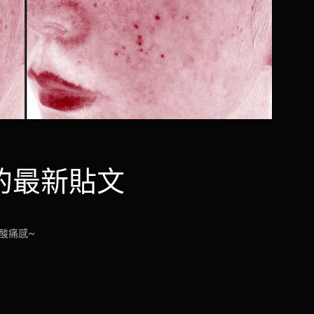
發佈的最新貼文
少酸痛感~