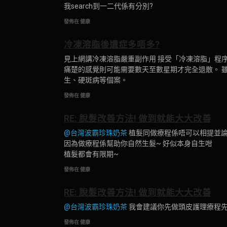
我search到一二代係有分別?
發佈在 健康
冷凍溶脂後遺症多唔多?
見上網講冷凍溶脂嚴重副作用 接受「冷凍溶脂」程
以前有人講過多數30歲後先會出現，但近年黎發現
痛楚的感覺則可能需要數天至數星期才完全退散。 
係香港治療玫瑰痤瘡價錢水平係$2000~$3000
生、硬斑病等個案。
其實只要操作儀器既人有豐富美容知識同操作儀器經
發佈在 健康
RE: 脫髮改善方法! 做到就能大大改善
@台灣波霸珍珠奶茶
植髮同做療程係唔可以相提並論
因為做療程係幫助你自然生髮~ 好似本身自生咁
植髮都會有限期~
發佈在 健康
RE: 脫髮改善方法! 做到就能大大改善
@台灣波霸珍珠奶茶
我會建議你先做頭皮護理療程先
發佈在 健康