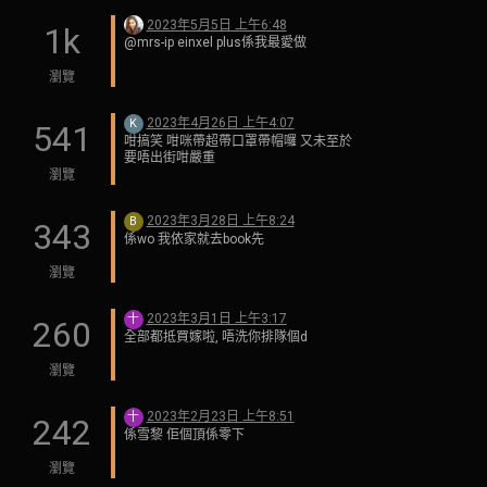
2023年5月5日 上午6:48
1k
@mrs-ip einxel plus係我最愛做
瀏覽
2023年4月26日 上午4:07
K
541
咁搞笑 咁咪帶超帶口罩帶帽囉 又未至於
要唔出街咁嚴重
瀏覽
2023年3月28日 上午8:24
B
343
係wo 我依家就去book先
瀏覽
2023年3月1日 上午3:17
十
260
全部都抵買嫁啦, 唔洗你排隊個d
瀏覽
2023年2月23日 上午8:51
十
242
係雪黎 佢個頂係零下
瀏覽