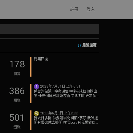
註冊
登入
最近回覆
尚無回覆
178
瀏覽
2023年7月31日 上午6:51
1
386
係台灣做過.. 呻鼻涕個陣呻左成個假體出
黎 仲要個陣已經返左香港 即刻用更加多
既錢去整返好
瀏覽
2023年6月8日 上午6:38
沒
501
我去好多間 仲要咁岩間間都b字頭 我睇邊
間有優惠就去邊間 咁岩bora有我想做既療
程就去左
瀏覽