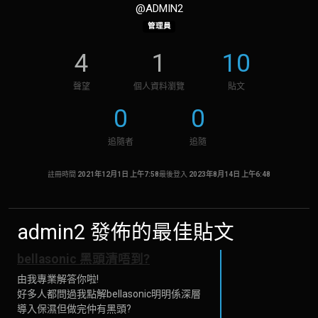
@ADMIN2
管理員
4
1
10
聲望
個人資料瀏覽
貼文
0
0
追隨者
追隨
註冊時間
2021年12月1日 上午7:58
最後登入
2023年8月14日 上午6:48
admin2 發佈的最佳貼文
bellasonic 黑頭清唔到?
由我專業解答你啦!
好多人都問過我點解bellasonic明明係深層
導入保濕但做完仲有黑頭?