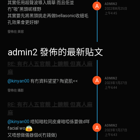
其實佢用超聲波導入精華 而且佢並
ADMIN2
A
冇"吸"黑頭呢樣野
2022年8月25日
上午4:45
其實要先將黑頭挑走再做bellasonic收細毛
孔效果會更好嫁!
發佈在 美容
admin2 發佈的最新貼文
RE: 有冇人五官靚 上鏡靚 但真人麻
麻
ADMIN2
A
@kinyan00
有冇資料望望? 陶瓷肌<<
2023年1月27日
上午6:44
發佈在 攝影
RE: 有冇人五官靚 上鏡靚 但真人麻
麻
@kinyan00
唔知暗粒同皮膚暗啞係要做d咩
ADMIN2
A
facial wo
2023年1月27日
又唔想做儀器個d(冇錢做)
上午6:43