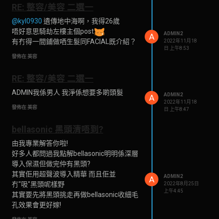
RE: 整容/美容 二選一
@kyl0930
遺傳地中海啊，我得26歲
唔好意思騎劫左樓主個post
ADMIN2
A
有冇得一間鋪做哂生髮同FACIAL既介紹？
2022年11月18
日 上午8:53
發佈在 美容
RE: 整容/美容 二選一
ADMIN我係男人 我淨係想要多啲頭髮
ADMIN2
A
2022年11月18
發佈在 美容
日 上午8:47
bellasonic 黑頭清唔到?
由我專業解答你啦!
好多人都問過我點解bellasonic明明係深層
導入保濕但做完仲有黑頭?
其實佢用超聲波導入精華 而且佢並
ADMIN2
A
冇"吸"黑頭呢樣野
2022年8月25日
上午4:45
其實要先將黑頭挑走再做bellasonic收細毛
孔效果會更好嫁!