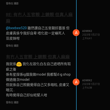
發佈在 攝影
RE: 有冇人五官靚 上鏡靚 但真人麻
麻
@beebee520
雖然讚自己五官靚好囂張 但
ADMIN2
A
皮膚真係令我好自卑 唔化妝一定嚇死人
2023年1月27日
豆皮妹咁
上午6:41
發佈在 攝影
有冇人五官靚 上鏡靚 但真人麻麻
我就係
我化左妝化白左自己遮哂所有瑕
疵之後
係有星探係ig搵我做model 我都幫d ig shop
做過幾次model
ADMIN2
A
但就係自己照鏡覺得自己又多暗粒, 皮膚又
2023年1月27日
上午6:38
暗沉...
有時覺得自己好似呃緊人咁
發佈在 攝影