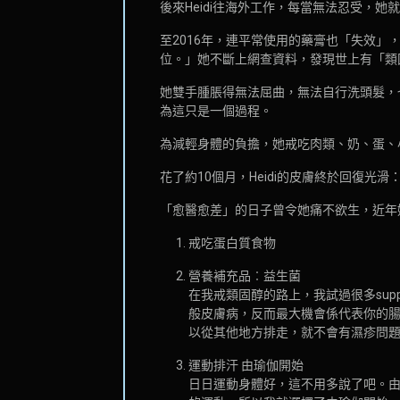
後來Heidi往海外工作，每當無法忍受，
至2016年，連平常使用的藥膏也「失效
位。」她不斷上網查資料，發現世上有「類
她雙手腫脹得無法屈曲，無法自行洗頭髮，
為這只是一個過程。
為減輕身體的負擔，她戒吃肉類、奶、蛋、
花了約10個月，Heidi的皮膚終於回復
「愈醫愈差」的日子曾令她痛不欲生，近年她
戒吃蛋白質食物
營養補充品︰益生菌
在我戒類固醇的路上，我試過很多sup
般皮膚病，反而最大機會係代表你的
以從其他地方排走，就不會有濕疹問
運動排汗 由瑜伽開始
日日運動身體好，這不用多說了吧。