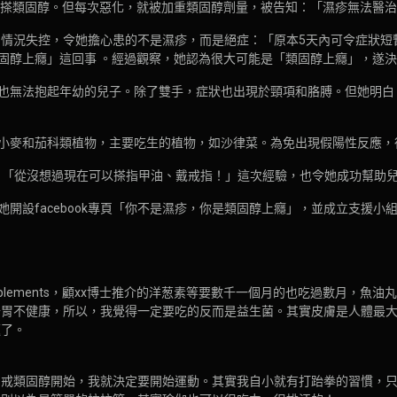
她就搽類固醇。但每次惡化，就被加重類固醇劑量，被告知：「濕疹無法醫
」，情況失控，令她擔心患的不是濕疹，而是絕症：「原本5天內可令症狀
固醇上癮」這回事 。經過觀察，她認為很大可能是「類固醇上癮」，遂
也無法抱起年幼的兒子。除了雙手，症狀也出現於頸項和胳膊。但她明白
小麥和茄科類植物，主要吃生的植物，如沙律菜。為免出現假陽性反應，
光滑：「從沒想過現在可以搽指甲油、戴戒指！」這次經驗，也令她成功幫助
開設facebook專頁「你不是濕疹，你是類固醇上癮」，並成立支援小
plements，顧xx博士推介的洋葱素等要數千一個月的也吃過數月，魚
腸胃不健康，所以，我覺得一定要吃的反而是益生菌。其實皮膚是人體最
題了。
由戒類固醇開始，我就決定要開始運動。其實我自小就有打跆拳的習慣，