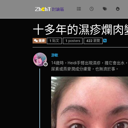
十多年的濕疹爛肉
健康
1
貼文
1
posters
422
瀏覽
游敏
14歲時，Heidi手臂出現濕疹，搔它會
離線
尿素或燕麥潤成分膚膏，也無濟於事。