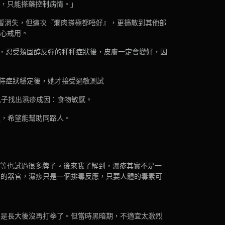
治，只能搽藥控制病情。」
短暫消失，但這次『爛肉搽極都唔好』，更擴散到其他部
決心戒用。
，忍受類固醇反彈的種種症狀後，皮膚一定會變好，因
待症狀穩定後，她才接受過敏測試
兒子找出濕疹成因：食物敏感。
組，希望能幫助同路人。
油丸等也試過很多牌子。後來我了解到，濕疹其實不是一
大的器官，濕疹只是一個排毒反應，只要人體的毒素可
只是長大後沒再打拳了。但當時黑暗期，不適宜太激烈