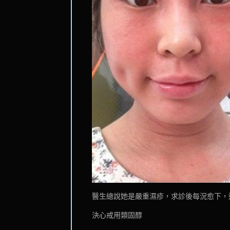
醫生總說她是嚴重濕疹，求診後每況愈下，
決心戒用類固醇