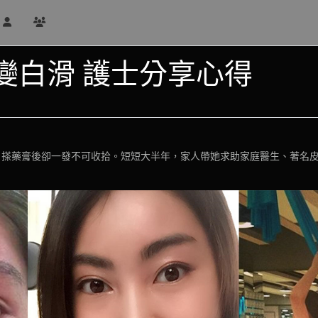
變白滑 護士分享心得
出水，搽藥膏後卻一發不可收拾。短短大半年，家人帶她求助家庭醫生、著