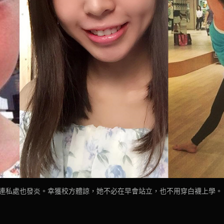
連私處也發炎。幸獲校方體諒，她不必在早會站立，也不用穿白襪上學。