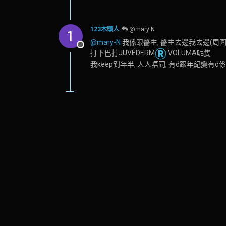
123木頭人
@mary N
1
@mary-N
我係跟醫生, 醫生去邊我去邊(周
離線
打下巴打JUVÉDERM
VOLUMA呢隻
我keep到年半, 人人唔同, 有d跟年紀變有d