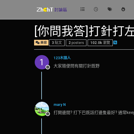
[你問我答]打針打左
美容
3
貼文
2
posters
102.0k
瀏覽
123木頭人
1
大家隨便問有關打針既野
離線
mary N
打開邊間? 打下巴既話打邊隻最好? 通常kee
離線