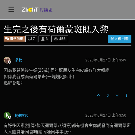
生完之後有荷爾蒙斑既入黎
懷孕前後
7
3
458
登入後回覆
多比
2023年6月27日 上午3:49
離線
因為我算係後生媽(25歲) 同年既朋友生完皮膚冇咩大轉變
但係我就成面荷爾蒙斑(一塊塊地圖咁)
點解會咁?
0
K
kyl0930
2023年6月27日 上午3:50
離線
有好多因素(遺傳/後天荷爾蒙八調等)都有機會令你誘發到有荷爾蒙斑
人人體質唔同 都唔關同唔同年事既~