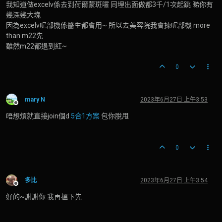
我知道做excelv係去到荷爾蒙斑囉 同埋出面做都3千/1次起跳 睇你有
幾深幾大塊
因為excelv呢部機係醫生都會用~ 所以去美容院我會揀呢部機 more
than m22先
雖然m22都退到紅~
0
mary N
2023年6月27日 上午3:53
離線
唔想煩就直接join個d
5合1方案
包你脫甩
0
多比
2023年6月27日 上午3:54
離線
好的~謝謝你 我再搵下先