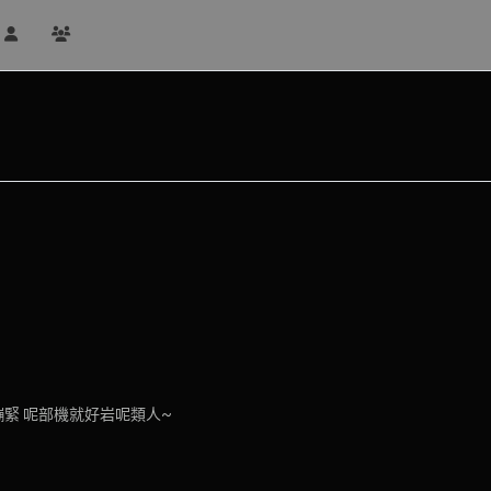
繃緊 呢部機就好岩呢類人~