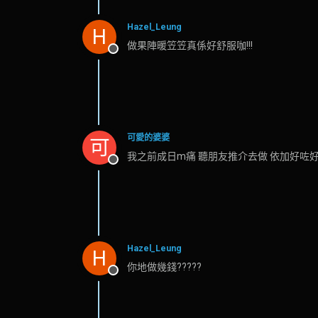
Hazel_Leung
H
做果陣暖笠笠真係好舒服咖!!!
離線
可愛的婆婆
可
我之前成日m痛 聽朋友推介去做 依加好咗
離線
Hazel_Leung
H
你地做幾錢?????
離線