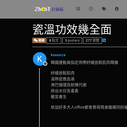
瓷溫功效幾全面
健康
8
貼文
3
posters
277
瀏覽
kiuuusze
K
韓國運動員指定用嚟紓緩放鬆肌肉嘅機
離線
紓緩放鬆肌肉
溫熱促進血液
淋巴循環及新陳代謝
排出水份及毒素
暖宮養生
依加好多大人office都會覺得周身酸痛同好