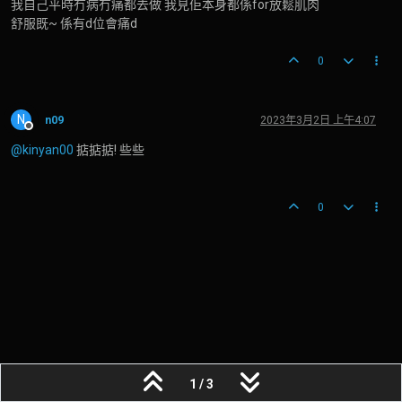
我自己平時冇病冇痛都去做 我見佢本身都係for放鬆肌肉
舒服既~ 係有d位會痛d
0
N
n09
2023年3月2日 上午4:07
離線
@kinyan00
掂掂掂! 些些
0
1 / 3