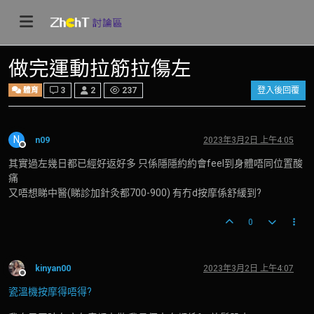
做完運動拉筋拉傷左
體育
3
2
237
登入後回覆
N
n09
2023年3月2日 上午4:05
離線
其實過左幾日都已經好返好多 只係隱隱約約會feel到身體唔同位置酸
痛
又唔想睇中醫(睇診加針灸都700-900) 有冇d按摩係舒緩到?
0
kinyan00
2023年3月2日 上午4:07
離線
瓷溫機按摩得唔得?