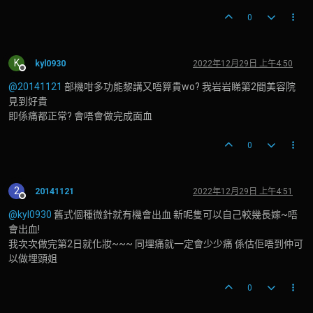
0
K
kyl0930
2022年12月29日 上午4:50
離線
@20141121
部機咁多功能黎講又唔算貴wo? 我岩岩睇第2間美容院
見到好貴
即係痛都正常? 會唔會做完成面血
0
2
20141121
2022年12月29日 上午4:51
離線
@kyl0930
舊式個種微針就有機會出血 新呢隻可以自己較幾長嫁~唔
會出血!
我次次做完第2日就化妝~~~ 同埋痛就一定會少少痛 係估佢唔到仲可
以做埋頭姐
0