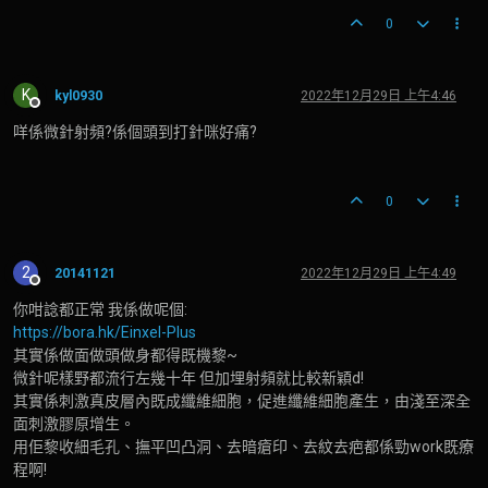
0
K
kyl0930
2022年12月29日 上午4:46
離線
咩係微針射頻?係個頭到打針咪好痛?
0
2
20141121
2022年12月29日 上午4:49
離線
你咁諗都正常 我係做呢個:
https://bora.hk/Einxel-Plus
其實係做面做頭做身都得既機黎~
微針呢樣野都流行左幾十年 但加埋射頻就比較新穎d!
其實係刺激真皮層內既成纖維細胞，促進纖維細胞產生，由淺至深全
面刺激膠原增生。
用佢黎收細毛孔、撫平凹凸洞、去暗瘡印、去紋去疤都係勁work既療
程啊!