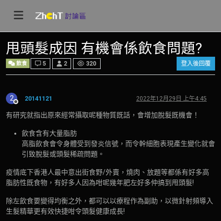
甩頭髮成因 有機會係飲食問題?
飲食
5
2
320
登入後回覆
2
20141121
2022年12月29日 上午4:45
離線
有研究就指出原來經常攝取呢種物質既話，會增加脫髮既機會！
飲食含有大量脂肪
高脂飲食會令身體受到發炎信號，而令幹細胞表現產生變化就會
引致脫髮或頭髮稀疏問題。
疫情底下香港人最中意出街食野/外賣，燒肉、放題等都係有好多高
脂肪性既食物，有好多人因為咁呢幾年肥左好多仲搞到甩頭髮!
除左飲食要變得均衡之外，都可以以療程作為副助，以微針射頻導入
生髮精華更有效快捷咁令頭髮健康成長!