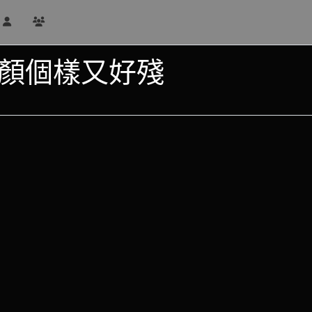
素顏個樣又好殘