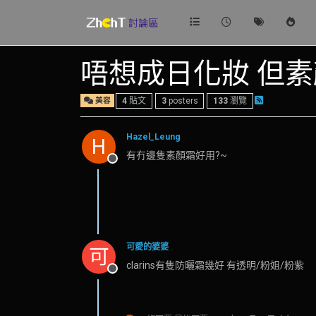
唔想成日化妝 但
美容
4
貼文
3
posters
133
瀏覽
Hazel_Leung
H
有冇邊隻素顏霜好用?~
離線
可愛的婆婆
可
clarins有隻防曬霜幾好 有透明/粉姐/粉紫
離線