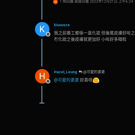
1 條回覆
最後回覆
2022年12月21日 上午6:24
H
kiuuusze
K
我之前番工都係一直化妝 但後尾皮膚好咗
離線
冇化妝之後皮膚就更加好 小咗好多暗粒
Hazel_Leung
@可愛的婆婆
H
@可愛的婆婆
好貴呀
離線