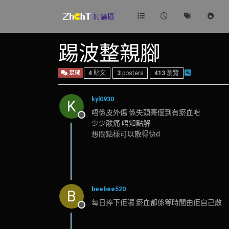
踢波整親腳
足球
4
貼文
3
posters
413
瀏覽
kyl0930
K
唔係皮外傷 係失頭哥個到有瘀血咁
離線
少少酸痛 唔知點解
想問點樣可以散得快d
beebee520
B
每日捽下佢囉 瘀血都係等時間由佢自己散
離線