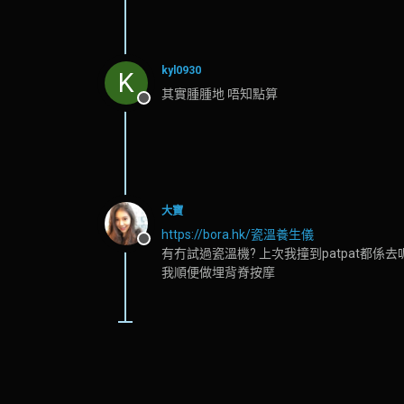
kyl0930
K
其實腫腫地 唔知點算
離線
大寶
https://bora.hk/瓷溫養生儀
離線
有冇試過瓷溫機? 上次我撞到patpat都係去
我順便做埋背脊按摩