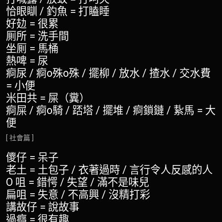
恰眼瞓 / 釣魚 = 打瞌睡
好攰 = 很累
厠所 = 洗手間
坐厠 = 馬桶
熱啤 = 尿
痾尿 / 痾o殊o殊 / 擺柳 / 放水 / 揸水 / 交水費
= 小便
米田共 = 屎（糞）
痾屎 / 痾o騎 / 踎塔 / 擺堆 / 痾鎖鏈 / 紥馬 = 大
便
[ 社會篇 ]
儍仔 = 呆子
老土 = 土包子 / 衣著過時 / 言行令人反感的人
O 咀 = 錯愕 / 失望 / 滿不是味兒
扁咀 = 失意 / 不高興 / 沒精打彩
講故仔 = 說故事
過癮 = 很有趣