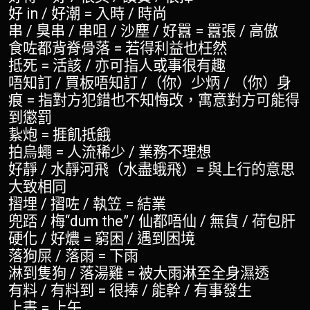
好 in / 好潮 = 入時 / 時尚
串 / 臭串 / 串咀 / 沙塵 / 好囂 = 囂張 / 高傲
食咗都背脊骨落 = 若得利益也枉然
抵死 = 活該 / 亦可指人或事很有趣
唔知訂 / 買板唔知訂 /（你）少炳 / （你）身
痕 = 指對方犯錯也不知悔改，寓意對方可能得
到懲罰
紥炮 = 捱飢抵餓
拍烏蠅 = 人流稀少 / 業務不理想
好靜 / 水靜河飛（水盡蛾飛）= 與上行的意思
大致相同
摺埋 / 摺咗 / 執笠 = 結業
兜踎 / 梅“dum the”/ 仙都唔仙 / 無貨 / 荷包肝
硬化 / 好燶 = 窮困 / 遇到困境
落狗屎 / 落雨 = 下雨
淋到隻狗 / 落湯雞 = 被大雨淋至全身濕透
有料 / 有料到 = 很捧 / 能幹 / 有事發生
上晝 = 上午