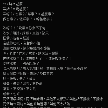
乜 / 咩 = 甚麼
咩話？= 說甚麼？
咩呀？/ 乜事？/ 咩事？ = 甚麼事？
做乜事？ / 做咩事？ = 幹甚麼事？
吹呀？！/ 吹漲 = 你奈不了何
吹水 / 傾計 / 講嘢 = 交談 / 談天
搭爹 / 插咀 = 搭訕
我戥你唔抵 = 我替你不值
洗腳唔抹腳 = 過份用錢而不節儉
呃 / 老作 / 作大 / 吹水 / 講大話 = 說慌
你吹水呀？！/ 你講嘢呀？！= 你在說慌嗎？！
咪吹水啦！= 別再說慌了！
吹水唔抹咀 / 講大話唔眨眼 = 意指該人說了謊也面不改容
擘大個口得個窿 = 驚訝 / 啞口無言
屈 = 抵毁 / 愚弄 / 戲弄
整蠱 = 愚弄 / 戲弄 / 惡作劇
唔妥 = 不咬弦 / 不對勁
或者 = 也許
同佢傾唔埋欄 / 同佢無計傾 = 與他不太相熟 / 與他話不投機 / 不投緣
同佢無乜兩句 = 與他並無過節 / 與他不太相熟