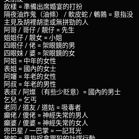
飲樣 = 準備出席婚宴的打扮
隔夜油炸鬼（油條） / 軟皮蛇 / 鵪鶉 = 意指没
主見及胡裡胡塗或無拼勁的人
阿哥 / 哥仔 / 靚仔 = 先生
姐姐仔 / 靚女 = 小姐
四眼仔 / 佬 = 架眼鏡的男
四眼妹 / 婆 = 架眼鏡的女
阿姐 = 中年的女性
表姐 = 國內的女士
阿嬸 = 年老的女性
阿叔 = 年老的男性
表叔 / 阿燦 （有些少貶意）= 國內的男士
乞兒 = 乞丐
老同 / 道友 / 道姑 = 吸毒者
癲佬 / 儍佬 = 神經失常的男人
癲婆 / 儍婆 = 神經失常的女人
兜巴星 / 一巴掌 = 一記耳光
放蛇 = 意指捉拿罪犯的計謀行動