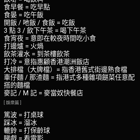
食早餐 = 吃早點
食晏 = 吃午飯
開飯 / 吔飯 / 食飯 = 吃飯
3 點 3 / 飲下午茶 = 喝下午茶
食宵夜 = 意即在較夜時間吃小食
打邊爐 = 火煱
飲茶灌水 = 到茶樓飲茶
打冷 = 意指惠顧香港潮洲飯店
大排檔（大牌檔）= 指香港舊式街邊熟食檔
車仔麵 / 那渣麵 = 指港式多種雜項餸菜任意配
搭的麵檔
麥記 / M 記 = 麥當奴快餐店
[ 娛樂篇 ]
篤波 = 打桌球
踩冰 = 溜冰
轆鈴 = 打保齡球
睇戲 = 看電影