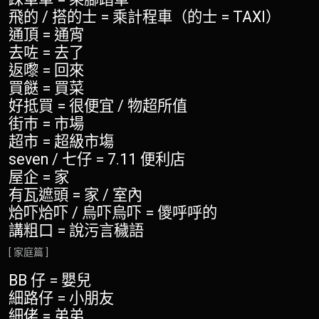
飛的 / 搭的士 = 乘計程車（的士 = TAXI）
通頂 = 通宵
去咗 = 去了
返嚟 = 回來
買餸 = 買菜
好抵買 = 很便宜 / 物超所值
街巿 = 市場
超市 = 超級市塲
seven / 七仔 = 7.11 便利店
屋企 = 家
有瓦遮頭 = 家 / 室內
烚吓烚吓 / 烏吓烏吓 = 儍呼呼的
講粗口 = 說污言穢語
[ 家庭篇 ]
BB 仔 = 嬰兒
細路仔 = 小朋友
細佬 = 弟弟