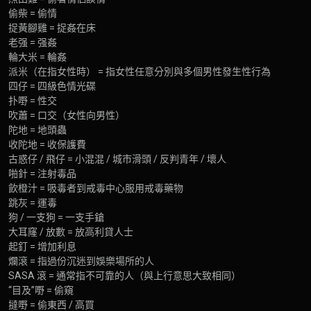
偷柴 = 偷情
捉黃腳雞 = 捉姦在床
老强 = 强姦
輪大米 = 輪姦
派米（在指女性時） = 指女性任意分別與多個男性發生性行為
四仔 = 四級色情光碟
扑嘢 = 性交
吹蕭 = 口交（女性向男性）
陀地 = 地頭蟲
收陀地 = 收保護費
古惑仔 / 飛仔 = 小混混 / 城市滑頭 / 反判青年 / 壞人
啪針 = 注射毒品
飲橙汁 = 吸毒者到戒毒中心服用戒毒藥物
跳灰 = 運毒
狗 / 一支狗 = 一支手鎗
大耳窿 / 放數 = 放高利貸人士
起釘 = 增加利息
爛滾 = 指過份沉迷到娛樂場所的人
SASA 滾 = 通常指不可靠的人（與上行意思大致相同）
“目及”嘢 = 偷窺
撻嘢 = 偷東西 / 高買