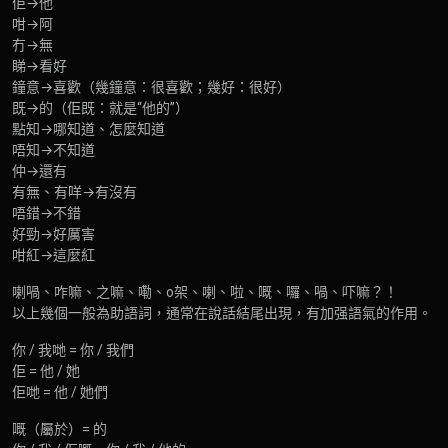
佢→他
咁→阿
冇→無
睇→看好
鐘意→喜歡（幾鐘意：很喜歡；幾好：很好）
既→的（佢既：就是“他的”）
點知→哪知道、怎麼知道
唔知→不知道
仲→還有
有無、有咩→有沒有
唔錯→不錯
好勁→好厲害
咁紅→這麼紅
喇喎、咋嘛、之嘛、嘞、o架、喇、啦、嘅、囉、喎、吓嘛？！
以上幾個一般為助語詞，通常在說話結尾出現，有加强語氣的作用。
你 / 我哋 = 你 / 我們
佢 = 他 / 她
佢哋 = 他 / 她們
嘅（屬於）= 的