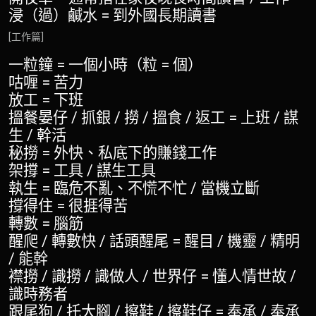
浸（過）鹹水 = 到外國長期讀書
[工作篇]
一粒鐘 = 一個小時（粒 = 個）
咕喱 = 苦力
放工 = 下班
搵餐晏仔 / 抓銀 / 撈 / 搵食 / 返工 = 上班 / 謀
生 / 幹活
秘撈 = 外快、私底下的賺錢工作
架撐 = 工具 / 謀生工具
執生 = 臨危不亂、不慌不忙 / 當機立斷
撐得住 = 很捱得苦
轉數 = 腦筋
醒爬 / 轉數快 / 話頭醒尾 = 醒目 / 機靈 / 精明
/ 能幹
襟撈 / 識撈 / 識做人 / 世界仔 = 懂人情世故 /
識時務者
跟尾狗 / 托大腳 / 擦鞋 / 擦鞋仔 = 奉承 / 奉承