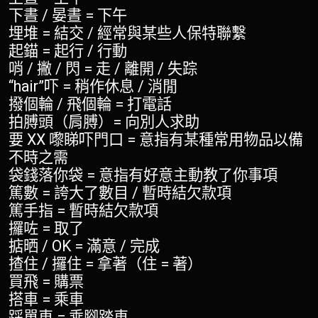
下晝 / 晏晝 = 下午
埋堆 = 結交 / 經常與某些人保特聯繫
起錨 = 起行 / 行動
哨 / 撇 / 閃 = 走 / 離開 / 失踪
“hair”吓 = 稍作休息 / 消閒
撥個輪 / 飛個輪 = 打電話
拍膊頭（肩膊）= 向別人求助
要 XX 嚟睇吓門口 = 意指有某種常用物品以備
不時之需
袋錢落你袋 = 意指有好意主動教了你事項
篤數 = 誇大了數目 / 暫時結欠款項
篤手指 = 暫時結欠款項
攞咗 = 取了
掂晒 / OK = 滿意 / 完成
揸住 / 攞住 = 拿著（住 = 著）
買飛 = 購票
搭車 = 乘車
踩單車 = 乘腳踏車