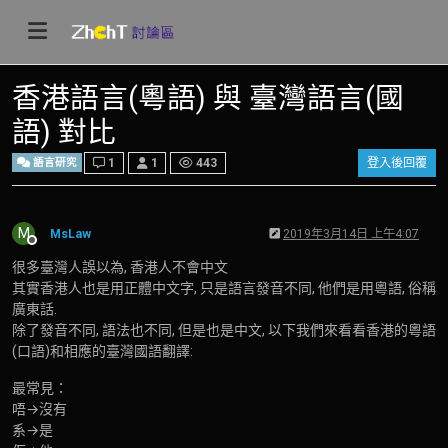
香港語言(粵語) 與 臺灣語言(國
語) 對比
語言研究
1
1
443
登入後回覆
M
MsLaw
2019年3月14日 上午4:07
離線
很多臺灣人誤以為, 香港人不會中文
其實香港人也是用正體中文字, 只是語言發音不同, 他們是用粵語, 俗稱
廣東話.
除了發音不同, 語法也不同, 但是也是中文, 以下我們來看看香港的粵語
(口語)和相應的臺灣國語翻譯:
最常見：
唔→沒有
系→是