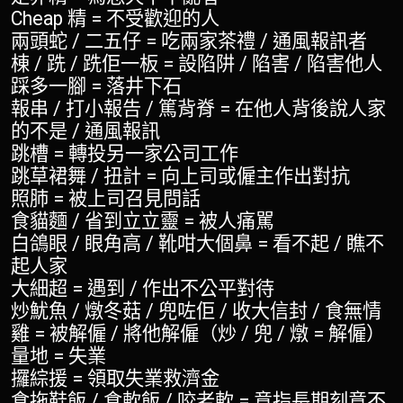
Cheap 精 = 不受歡迎的人
兩頭蛇 / 二五仔 = 吃兩家茶禮 / 通風報訊者
棟 / 跣 / 跣佢一板 = 設陷阱 / 陷害 / 陷害他人
踩多一腳 = 落井下石
報串 / 打小報告 / 篤背脊 = 在他人背後說人家
的不是 / 通風報訊
跳槽 = 轉投另一家公司工作
跳草裙舞 / 扭計 = 向上司或僱主作出對抗
照肺 = 被上司召見問話
食貓麵 / 省到立立靈 = 被人痛駡
白鴿眼 / 眼角高 / 靴咁大個鼻 = 看不起 / 瞧不
起人家
大細超 = 遇到 / 作出不公平對待
炒魷魚 / 燉冬菇 / 兜咗佢 / 收大信封 / 食無情
雞 = 被解僱 / 將他解僱（炒 / 兜 / 燉 = 解僱）
量地 = 失業
攞綜援 = 領取失業救濟金
食拖鞋飯 / 食軟飯 / 咬老軟 = 意指長期刻意不