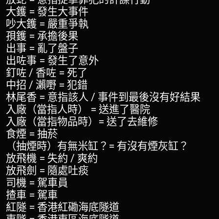
大鑊 = 發生大事件
吵大鑊 = 嚴重爭執
孭鑊 = 承擔後果
出事 = 亂了盤子
出咗事 = 發生了意外
釘咗 / 香咗 = 死了
中招 / 瀨嘢 = 犯錯
林尾香 = 意指該人 / 事件到最後沒有好結果
入廠（當指人時） = 送進了醫院
入廠（當指物品時）= 送了去維修
食煙 = 抽菸
（抽煙時）有無米缸？= 有沒有煙灰缸？
放飛機 = 失約 / 爽約
放飛劍 = 隨處吐痰
司機 = 駕車員
揸車 = 駕車
紅隧 = 香港紅磡海底隧道