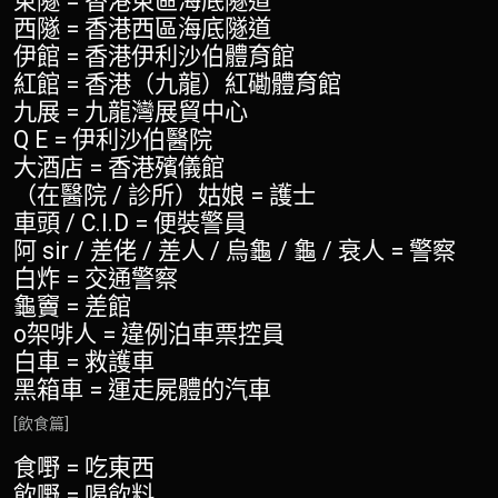
東隧 = 香港東區海底隧道
西隧 = 香港西區海底隧道
伊館 = 香港伊利沙伯體育館
紅館 = 香港（九龍）紅磡體育館
九展 = 九龍灣展貿中心
Q E = 伊利沙伯醫院
大酒店 = 香港殯儀館
（在醫院 / 診所）姑娘 = 護士
車頭 / C.I.D = 便裝警員
阿 sir / 差佬 / 差人 / 烏龜 / 龜 / 衰人 = 警察
白炸 = 交通警察
龜竇 = 差館
o架啡人 = 違例泊車票控員
白車 = 救護車
黑箱車 = 運走屍體的汽車
[飲食篇]
食嘢 = 吃東西
飲嘢 = 喝飲料