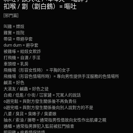
扣喉 / 劏（劏白鶴）= 嘔吐
[邪門篇]
叫雞 = 嫖妓
雞竇 = 妓院
帶袋 = 帶避孕套
dum dum = 避孕套
被雞啄 = 給妓女欺詐
打飛機 = 自瀆 / 手淫
車頭燈 = 乳房
飛機場（形容女性時） = 平胸的女子
飛機場（形容色情場所時）= 專向男性提供手淫服務的色情場所
鹹濕 = 好色
大滾友 / 鹹蟲 = 好色之徒
白痴 / 低能 / 仆街 / 冚家鏟 = 咒駡人的說話
o趙完鬆 = 與對方發生關係後不再負責任
o趙完唱 = 與對方發生關係後向別人說對方的不是
八婆 / 臭貨 = 臭婊子 / 臭婆娘
抽水 / 索油 / 摷嘢 = 通常指男性借故向女性作出肌膚之親
通櫃 = 通常指男罪犯入監前被肛門檢查
照田雞 = 偷看情侶談情