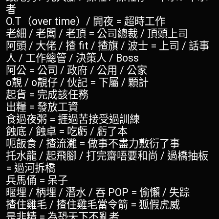
者
O.T（over time）/ 開夜 = 超時工作
老細 / 老闆 / 老頂 = 公司總裁 / 頂頭上司
阿頭 / 大佬 / 揸 fit / 揸旗 / 波士 = 上司 / 話事
人 / 工作總管 / 決策人 / Boss
阿公 = 公司 / 政府 / 公用 / 公家
o靚 / o靚仔 / 伙記 = 下屬 / 顆計
起貨 = 完成該任務
出糧 = 發放工資
食過夜粥 = 捱過苦接受過訓練
蝕底 / 蝕卓 = 吃虧 / 虧了本
呃飯食 / 揸流灘 = 做事不盡力敷衍了事
托水龍 / 起飛腳 / 打完齋唔要和尚 / 過橋抽板
= 過河拆橋
兵馬俑 = 呆子
暱埋 / 柄埋 / 潛水 / 吞 POP = 偷懶 / 失踪
揸住雞毛 / 揸住雞毛當令箭 = 狐假虎威
是非精 = 為恐天下不亂者