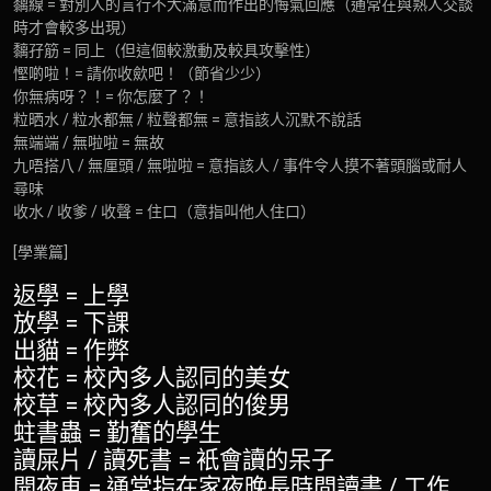
黐線 = 對別人的言行不大滿意而作出的悔氣回應（通常在與熟人交談
時才會較多出現）
黐孖筋 = 同上（但這個較激動及較具攻擊性）
慳啲啦！= 請你收歛吧！（節省少少）
你無病呀？！= 你怎麼了？！
粒晒水 / 粒水都無 / 粒聲都無 = 意指該人沉默不說話
無端端 / 無啦啦 = 無故
九唔搭八 / 無厘頭 / 無啦啦 = 意指該人 / 事件令人摸不著頭腦或耐人
尋味
收水 / 收爹 / 收聲 = 住口（意指叫他人住口）
[學業篇]
返學 = 上學
放學 = 下課
出貓 = 作弊
校花 = 校內多人認同的美女
校草 = 校內多人認同的俊男
蛀書蟲 = 勤奮的學生
讀屎片 / 讀死書 = 衹會讀的呆子
開夜車 = 通常指在家夜晚長時間讀書 / 工作