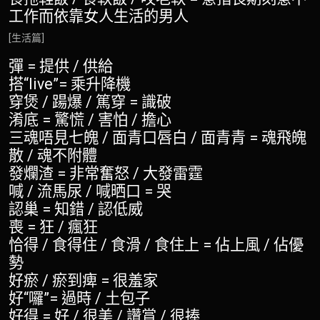
工作而依靠女人生活的男人
[生活篇]
彈 = 提供 / 供給
搭“live”= 乘升降機
穿煲 / 踼爆 / 篤穿 = 識破
淆底 = 驚慌 / 害怕 / 擔心
三魂唔見七魄 / 面青口唇白 / 面青青 = 魂飛魄
散 / 魂不附體
發爛渣 = 非常奮怒 / 大發雷霆
喊 / 流馬尿 / 喊晒口 = 哭
認巢 = 知錯 / 認低威
喪 = 狂 / 瘋狂
恰得 / 食得住 / 食滑 / 食住上 = 佔上風 / 佔優
勢
好瘀 / 瘀到痺 = 很羞家
好“囉”= 過時 / 土包子
好得 = 好 / 很美 / 讚賞 / 很捧