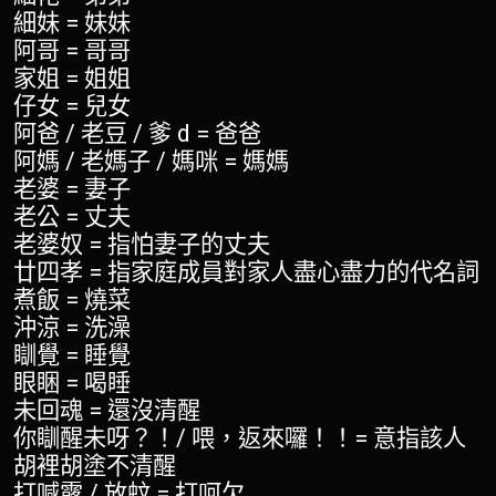
細妹 = 妹妹
阿哥 = 哥哥
家姐 = 姐姐
仔女 = 兒女
阿爸 / 老豆 / 爹 d = 爸爸
阿媽 / 老媽子 / 媽咪 = 媽媽
老婆 = 妻子
老公 = 丈夫
老婆奴 = 指怕妻子的丈夫
廿四孝 = 指家庭成員對家人盡心盡力的代名詞
煮飯 = 燒菜
沖涼 = 洗澡
瞓覺 = 睡覺
眼睏 = 喝睡
未回魂 = 還沒清醒
你瞓醒未呀？！/ 喂，返來囉！！= 意指該人
胡裡胡塗不清醒
打喊露 / 放蚊 = 打呵欠