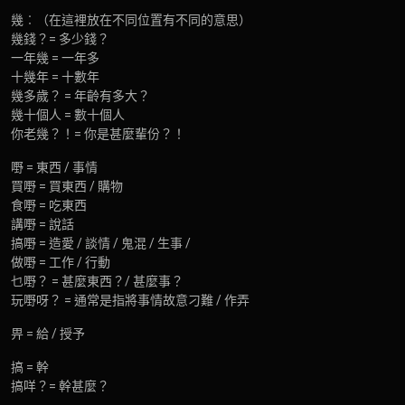
幾︰（在這裡放在不同位置有不同的意思）
幾錢？= 多少錢？
一年幾 = 一年多
十幾年 = 十數年
幾多歲？ = 年齡有多大？
幾十個人 = 數十個人
你老幾？！= 你是甚麼輩份？！
嘢 = 東西 / 事情
買嘢 = 買東西 / 購物
食嘢 = 吃東西
講嘢 = 說話
搞嘢 = 造愛 / 談情 / 鬼混 / 生事 /
做嘢 = 工作 / 行動
乜嘢？ = 甚麼東西？/ 甚麼事？
玩嘢呀？ = 通常是指將事情故意刁難 / 作弄
畀 = 給 / 授予
搞 = 幹
搞咩？= 幹甚麼？