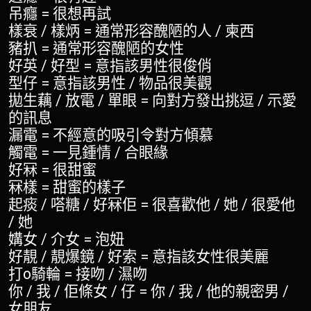
吊癮 = 很想再試
樣衰 / 樣炳 = 通常形容醜陋的人 / 柬西
豬扒 = 通常形容醜陋的女性
好英 / 好型 = 意指該男性很俊俏
型仔 = 意指該男性 / 物品很美觀
拋生藕 / 放電 / 單眼 = 向對方發出挑逗 / 示愛
的訊息
漏電 = 不經意的吸引令對方傾慕
觸電 = 一見鍾情 / 合眼緣
好冧 = 很甜蜜
冧樣 = 甜蜜的樣子
起痰 / 嗒糖 / 好冧佢 = 很喜歡他 / 她 / 很愛他
/ 她
媾女 / 介女 = 泡妞
好靚 / 靚爆鏡 / 好索 = 意指該女性很美麗
打o騎輪 = 接吻 / 濕吻
你 / 我 / 佢條女 / 仔 = 你 / 我 / 他的親密男 /
女朋友