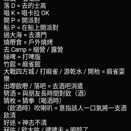
落 D = 去的士高
唱 K = 唱卡拉 OK
開 P = 開派對
船 P = 在船上開派對
過大海 = 去澳門
燒嘢食 = 戶外燒烤
去 Camp = 縮營 / 露營
操啤 = 打啤版
竹館 = 麻雀館
大戰四方城 / 打麻雀 / 游乾水 / 開枱 = 麻雀耍
樂
出嚟飲嘢 / 落吧 = 去酒吧消遣
劈酒 = 與朋友長時間對飲（酒）
猜枚 = 猜拳（喝酒時）
（飲酒時）吹喇叭 = 意指該人一口氣將一支酒
飲清
好迷 = 神志不清
冧咗 / 飲大咗 / 啤啤夫 = 喝醉了