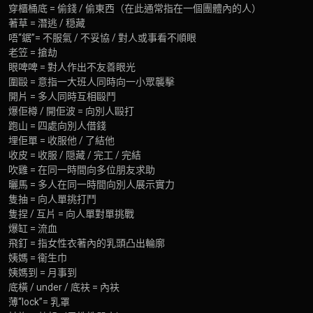
穿櫃桶底 = 偷錢 / 偷東西（在此通常指在一個團體內的人）
著草 = 潛逃 / 穏藏
唔“鋸”= 不服氣 / 不妥協 / 對人或事看不順眼
老笠 = 搶劫
眼啤啤 = 對人作出不友善眼光
圍毆 = 意指一大班人同時向一小眾襲擊
開片 = 多人同時互相毆鬥
爆佢樽 / 開佢波 = 向別人毆打
跑山 = 四處向別人借錢
埋佢單 = 收服他 / 了結他
收皮 = 收服 / 隠藏 / 完工 / 完結
吹雞 = 在同一時間向多位朋友求助
曬馬 = 多人在同一時間向別人展示實力
隻抽 = 向人單挑打鬥
隻捏 / 互片 = 向人單對單挑戰
爆缸 = 流血
飛釘 = 指女性衣著內的乳頭凸出輪廓
姨媽 = 衞生巾
姨媽到 = 月事到
底橫 / under / 底衭 = 內衭
薄“lock”= 乳罩