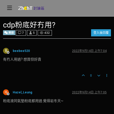
cdp粉底好冇用?
美妝
7
5
432
登入後回覆
B
beebee520
2022年9月14日 上午7:04
離線
有冇人用過? 想買但好貴
0
H
Hazel_Leung
2022年9月14日 上午7:05
離線
粉底液同氣墊粉底都用過 覺得岩冬天~