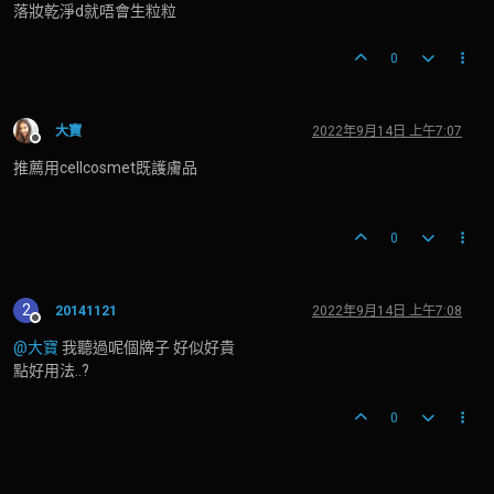
落妝乾淨d就唔會生粒粒
0
大寶
2022年9月14日 上午7:07
離線
推薦用cellcosmet既護膚品
0
2
20141121
2022年9月14日 上午7:08
離線
@大寶
我聽過呢個牌子 好似好貴
點好用法..?
0