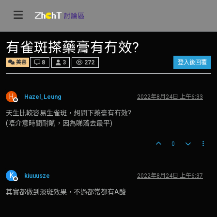
有雀斑搽藥膏有冇效?
美容
8
3
272
登入後回覆
H
Hazel_Leung
2022年8月24日 上午6:33
離線
天生比較容易生雀斑，想問下藥膏有冇效?
(唔介意時間耐啲，因為睇落去最平)
0
K
kiuuusze
2022年8月24日 上午6:37
離線
其實都做到淡斑效果，不過都常都有A酸