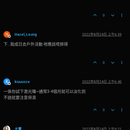
0
H
Hazel_Leung
2022年8月24日 上午6:39
離線
下...我成日去戶外活動 咁應該唔搽得
0
K
kiuuusze
2022年8月24日 上午6:40
離線
一係你試下激光囉~通常3-4個月就可以淡化到
不過就要注意保濕
0
大寶
2022年8月24日 上午9:21