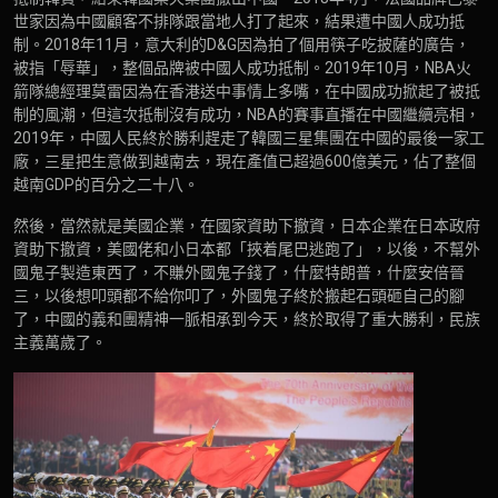
世家因為中國顧客不排隊跟當地人打了起來，結果遭中國人成功抵
制。2018年11月，意大利的D&G因為拍了個用筷子吃披薩的廣告，
被指「辱華」，整個品牌被中國人成功抵制。2019年10月，NBA火
箭隊總經理莫雷因為在香港送中事情上多嘴，在中國成功掀起了被抵
制的風潮，但這次抵制沒有成功，NBA的賽事直播在中國繼續亮相，
2019年，中國人民終於勝利趕走了韓國三星集團在中國的最後一家工
廠，三星把生意做到越南去，現在產值已超過600億美元，佔了整個
越南GDP的百分之二十八。
然後，當然就是美國企業，在國家資助下撤資，日本企業在日本政府
資助下撤資，美國佬和小日本都「挾着尾巴逃跑了」，以後，不幫外
國鬼子製造東西了，不賺外國鬼子錢了，什麼特朗普，什麼安倍晉
三，以後想叩頭都不給你叩了，外國鬼子終於搬起石頭砸自己的腳
了，中國的義和團精神一脈相承到今天，終於取得了重大勝利，民族
主義萬歲了。