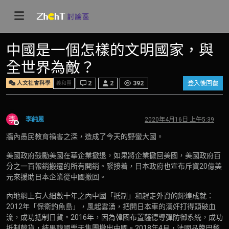
中國是一個怎樣的文明國家，與
全世界為敵？
人文社會科學
2
2
392
登入後回覆
義和團
李
李純恩
2020年4月16日 上午5:39
離線
牆內愚民教育禍害之深，造成了今天的野蠻大國。
美國政府鼓勵美國在華企業撤退，如果將企業撤回美國，美國政府百
分之一百報銷搬遷的所有開銷。緊接着，日本政府也宣布斥資20億美
元來援助日本企業從中國撤回。
內地網上有人細數十年之內中國「抵制」和趕走外資的輝煌成就：
2012年「保衛釣魚島」，風起雲湧，把開日本車的漢奸打得頭破血
流，成功抵制日貨。2016年，因為韓國布置薩德導彈防御系統，成功
抵制韓貨，結果韓國樂天集團撤出中國。2018年4月，法國品牌巴黎