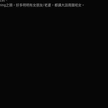
et-ring之類，好多明明有女朋友/老婆，都講大話周圍呃女。