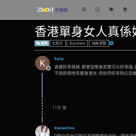
香港單身女人真係
感情
2
貼文
2
posters
328
瀏覽
Karia
K
身邊好多姊妹, 都會話單身其實可以好幸福, 
離線
不過即使咁多單身港女, 但依然好多狗公話香
11天 後
KamanChoi
D狗公識女仔既行為同騷擾冇分別，緊係識