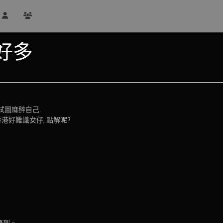
好多
試圖麻醉自己.
港好難識女仔, 點解呢?
唔到。