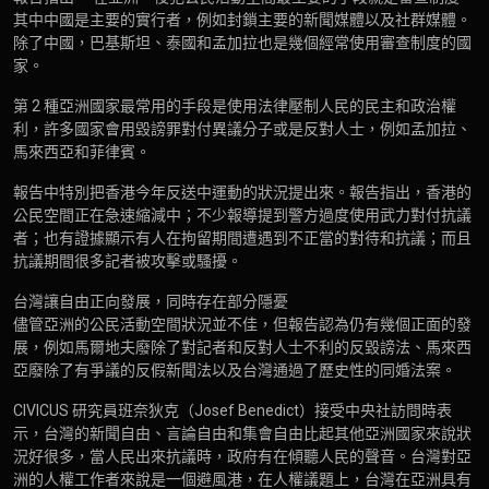
其中中國是主要的實行者，例如封鎖主要的新聞媒體以及社群媒體。
除了中國，巴基斯坦、泰國和孟加拉也是幾個經常使用審查制度的國
家。
第 2 種亞洲國家最常用的手段是使用法律壓制人民的民主和政治權
利，許多國家會用毀謗罪對付異議分子或是反對人士，例如孟加拉、
馬來西亞和菲律賓。
報告中特別把香港今年反送中運動的狀況提出來。報告指出，香港的
公民空間正在急速縮減中；不少報導提到警方過度使用武力對付抗議
者；也有證據顯示有人在拘留期間遭遇到不正當的對待和抗議；而且
抗議期間很多記者被攻擊或騷擾。
台灣讓自由正向發展，同時存在部分隱憂
儘管亞洲的公民活動空間狀況並不佳，但報告認為仍有幾個正面的發
展，例如馬爾地夫廢除了對記者和反對人士不利的反毀謗法、馬來西
亞廢除了有爭議的反假新聞法以及台灣通過了歷史性的同婚法案。
CIVICUS 研究員班奈狄克（Josef Benedict）接受中央社訪問時表
示，台灣的新聞自由、言論自由和集會自由比起其他亞洲國家來說狀
況好很多，當人民出來抗議時，政府有在傾聽人民的聲音。台灣對亞
洲的人權工作者來說是一個避風港，在人權議題上，台灣在亞洲具有