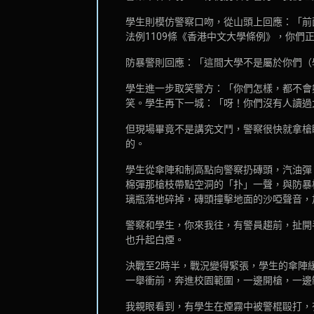
學生則模仿警察口吻，從山頭上回應：「前
法例1109條《香港中文大學條例》，你
防暴警則回應：「這間大學不是屬於你們（
學生進一步取笑警方：「你們怎樣，都不會
笑。學生再下一城：「呀！你們沒有人讀過
但現場畢竟不是講究文鬥，警察很快就拿槍
的。
學生從傘陣和制高點向警察扔磚頭，汽油彈
棉彈那槍枝帶點空洞的「扑」一聲，與防暴
璃瓶落地碎掉，磚頭撞擊地面的沙啞聲音，
警察和學生，你來我往，有警員趨前，扯開
也升起白煙。
決戰至2時半，戰況變得緊張，學生的傘陣
一舉衝前，奔進校園範圍，一邊開槍，一邊
我親眼看到，有學生在煙霧中被警棍毆打，