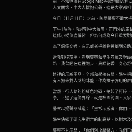
前，不知道誰在Google Map谷歌地
人文關懷，中大人懷抱公義，這是大家都相
今日（11月11日）之前，防暴警察不敢
下午1時許，我趕到中大校園，正門外的馬
這條小橋位處偏僻，但為何成為今日重要戰
為了癱瘓交通，有示威者把雜物投擲到公路
當我到達現場，看到警察和學生互罵及對峙
路，我曾經在這裡跑步，鳥語花香，身心舒
這裡的示威用品，全部和學校有關。學生把
有人搬來雙人牀的牀墊，作為擋子彈用的屏障
當然，行人路的粉紅色地磚，挖起了打碎，
亭」，過了這條界線，就是校園範圍。大家
警察以揚聲器喊道：「黑衫示威者，你們正
學生佔領了研究生宿舍的制高點，以樹木及
警察不甘示弱：「你們別攻擊警方，我們已