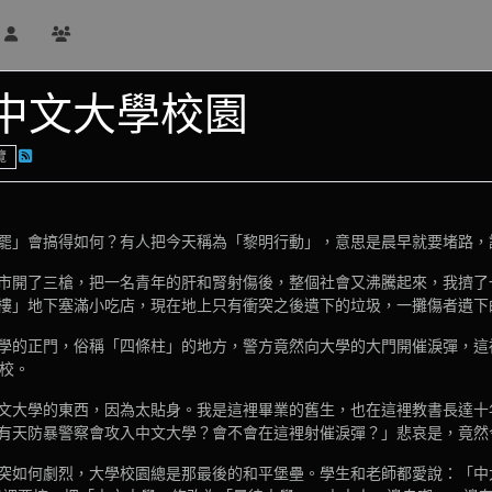
中文大學校園
覽
罷」會搞得如何？有人把今天稱為「黎明行動」，意思是晨早就要堵路，
市開了三槍，把一名青年的肝和腎射傷後，整個社會又沸騰起來，我擠了
樓」地下塞滿小吃店，現在地上只有衝突之後遺下的垃圾，一攤傷者遺下
學的正門，俗稱「四條柱」的地方，警方竟然向大學的大門開催淚彈，這
母校。
文大學的東西，因為太貼身。我是這裡畢業的舊生，也在這裡教書長達十
有天防暴警察會攻入中文大學？會不會在這裡射催淚彈？」悲哀是，竟然
突如何劇烈，大學校園總是那最後的和平堡壘。學生和老師都愛說：「中