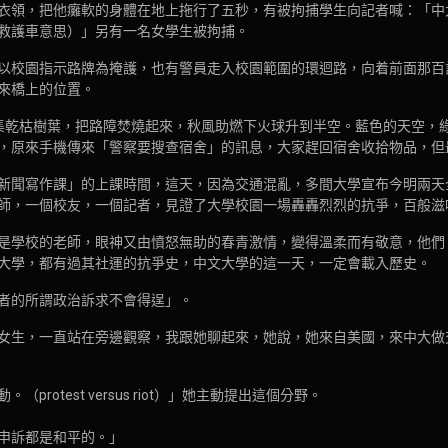
衣領，把他癱軟的身體在地上拖行了五秒，有被拘捕學生向記者喊：「中
救護車意思）」另有一名女學生被拘捕。
以校園指示路牌為掩護，也有警員走入校園範圍的環迴路，向着前面那百
來橋上的位置。
集乾枯樹葉，把路障焚燒起來，秋風助燃下火球升到半空。藍色的天空，
，原來手機傳來「警察要搜查宿舍」的訊息，大家趕回宿舍收拾物品，但
新聞寫作課」的上課時間，這天，因為交通混亂，多間大學宣布今明兩天
師，一個校友，一個記者，見證了大學校園一場轟轟烈烈的抗爭，百般滋
是學校的老師，眼神又由憤怒無助的春青激情，變得溫柔而有敬意，他們
大學，都有過其社運的抗爭史，中文大學的這一天，一定會載入歷史。
者的所謂政治訴求不會得逞」。
女生，一直站在旁邊觀察，我跟她聊起來，她說，她來自美國，來中大做
otest versus riot）」她主動提出這個分野。
申訴都是和平的。」