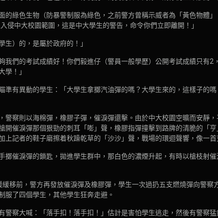
面的綠色生物（防暴警制服為綠色，之前警方曾稱示威者為「黃色物體」
們正入侵中大校園範圍，這是中大學生的警告，命令你們立即離開！」
學生）的，是屬於政府的！」
夠我們的考試成績好！你們毅進仔（警員一般學歷）公開考試成績只有2，我
大學！」
瞄準有異動的學生：「大學生拿擲汽油彈的嗎？大學生來的，這樣子的嗎
，警察則以海棉彈，橡膠子彈，催淚彈還擊。由於中大校園空曠而安靜，
槍開催淚彈那個狠勁的刺耳「嘭」聲，橡膠指彈撞擊到路牌的清脆的「亨
加上記者的鞋子磨擦着秋躁乾草的「沙沙」聲，戰場的環迴聲響，像一首
手擲催淚彈的鎖匙，拋進學生群中，那白色的濃煙升起，有時以槍枝射催
緩緩移前，警方再發放催淚彈及橡膠彈，學生一次過扔五支燃燒彈向警察
制服了四個學生，其他學生狂奔走避。
有警察大喊：「落手扣！落手扣！」估計是害怕學生逃走，然後有警察猛