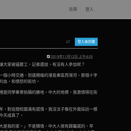
註冊
登入
登入後回覆
2019年11月12日 上午4:03
讓大家被逼罷工，記者還說，有沒有人參加呢？
一個小時交通，到達開槍的港島東區西灣河，那個十字
的血，和憤怒的街坊。
裡是同學畢業拍攝的勝地，中大的地標，我激憤得在街
年，對這間校園滿有感情。我沒法子像在外面採訪一樣
今天成真了。
大是我的家。」不是矯情，中大人很有歸屬感的，早