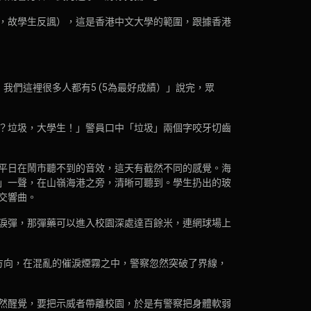
，故學生反諷），這是香港中文大學的範圍，跟據香港
們這裡很多人都有5 (5為最好成績）」說完，眾
？垃圾，大學生！」警員口中「垃圾」兩個字咬牙切齒
平日在鬧市聽不到的音效，這天有截然不同的感覺。海
」一聲，在山嶺海港之旁，清晰可聽到。學生扔出的玻
交響曲。
淚彈，那彈藥可以進入校園深處達百餘米，連網球場上
方向，在混亂的催淚煙霧之中，警察忽然突破了界線，
然醒覺，要把示威者帶離校園，於是有警察把身體軟弱