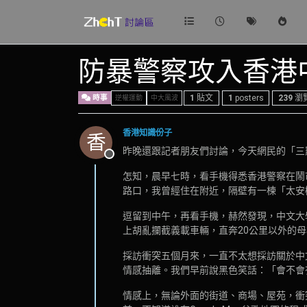
防暴警察攻入香港
時事
1
貼文
1
posters
239
瀏
逆權運動
中大風波
香港知識份子
香
昨晚還跟記者朋友們討論，今天網民的「三
離線
怎知，晨早七時，看手機得悉香港警察在鬧
路口，我曾經住在附近，隔壁有一楝「太安
逗留到中午，再看手機，赫然發現，中文大
上胡亂攔截義載車輛，直奔20公里以外的
採訪衝突五個月來，一直不太想採訪關於中
情感抽離。我們早前說黑色笑話：「會不會
情感上，無論外面的街道、商場、屋苑，衝