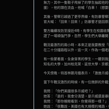
無力，其中一隻鞋子甩掉了的學生抽起他的
援），他的頭在流血，他喊「白車！（想要
其後，警察已越過了更亭界線，有防暴警察
官大喊：「回來！回來！」防暴警才退回原
雙方繼續攻防至接近4時，有學生在校園收
證了一場頑強鬥爭，忽然，學生們大舉離開
戰況最激烈的兩小時，本來正是我要教授「
在二十分鐘路程以外，這一天，作為一個老
有一些蒙着面，全身穿黑的學生，一聽到我
知名的大學，加州柏克萊、延世大學、京都
今天傍晚，特首林鄭月娥表示，「激進示威
當下午戰況激烈的時候，有一位微胖的外籍
我問：「你們美國很多示威吧？」
她答：「是的，我會分清楚，是示威還是暴動。（pr
我問：「那你親眼看到，你覺得那一樣？」
她說：「很難說，美國也有大規模的堵路，