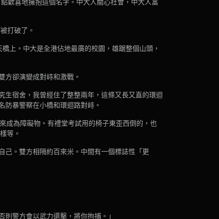
邊有點歡喜地擁抱這個名字。中大人關心社會，中大人富
都被打破了。
天橋上。中大是全港佔地最廣的校園，雄踞整個山頭，
雙方卻演變成對峙和激戰。
究生宿舍，我曾經住了整整兩年，這條又長又直的環迴
名防暴警察在小橋和環迴路對峙。
推來成為障礙物。有禮堂考試用的椅子東歪西倒的，也
字樣等。
自己。雙方相隔約百來米。中間有一個標誌性「更
否則警方會以武力還擊，將你拘捕。」