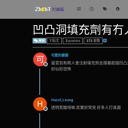
凹凸洞填充劑有冇
美妝
7
貼文
3
posters
373
瀏覽
可愛的婆婆
可
留意到有啲人會注射填充劑去撐番起個凹凸
離線
好似好恐怖
Hazel_Leung
H
透明質酸呀嘛 其實好常見 好多人打係面
離線