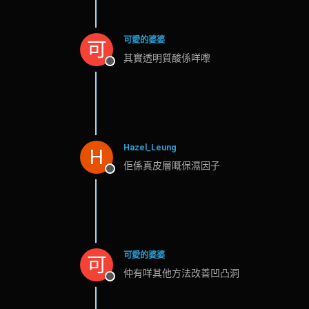
可愛的婆婆
可
其實透明質酸係咩嚟
離線
Hazel_Leung
H
佢係真皮層嘅保濕因子
離線
可愛的婆婆
可
仲有咩其他方法改善凹凸洞
離線