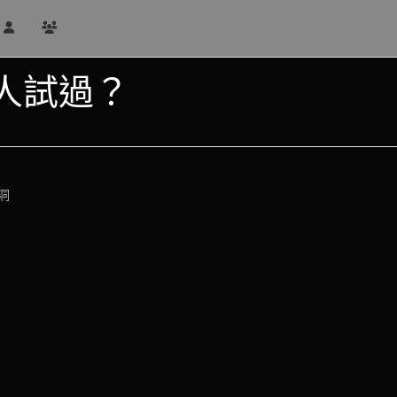
人試過？
洞