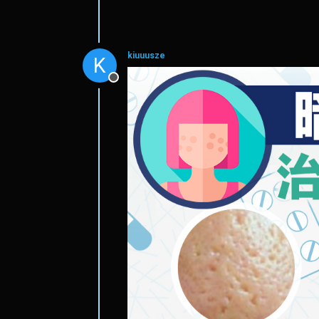
kiuuusze
K
離線